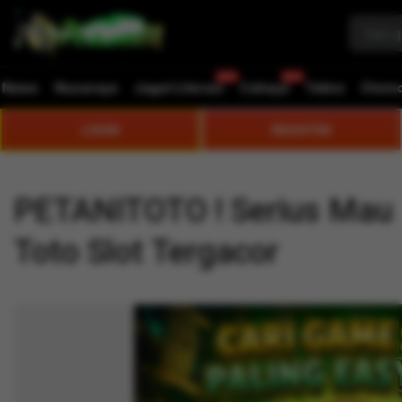
News
Nusaraya
Jagat Literasi
Cahaya
Tekno
Otomo
LOGIN
REGISTER
PETANITOTO ! Serius Mau 
Toto Slot Tergacor