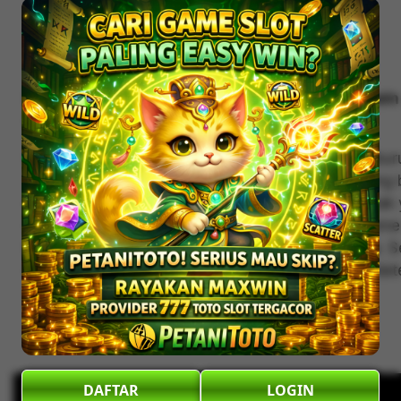
PETANITOTO ! Serius Mau Skip? Rayakan Maxwin 
Slot Tergacor
PETANITOTO
lagi jadi bahan omongan para pemburu
Toto disebut-sebut lagi di fase tergacor dan sering
momen maxwin yang bikin saldo auto naik. Banyak
ngerasain sendiri sensasi jackpotnya, timeline ram
kemenangan, dan pola lagi enak-enaknya dipake. S
nonton doang? Momen panas kayak gini jarang daten
sedikit bisa kebagian sisa hype doang.
DAFTAR
LOGIN